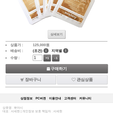
상세보기
상품가 :
125,000
원
배송비 :
(조건)
!
지역별
!
수량 :
+1
-1
구매하기
장바구니
관심상품
상점정보
PC버젼
이용안내
고객센터
커뮤니티
상호명 : 뽀야시
대표 : 서세헌 | 개인정보 보호 책임자 : 서세헌