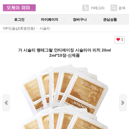
카테고리
검색
로그인
마이페이지
장바구니
관심상품
VIP단골샵(회원전용)
시슬리
5
가 시슬리 렝테그랄 안티에이징 시슬리아 리치 20ml
2ml*10장-신제품