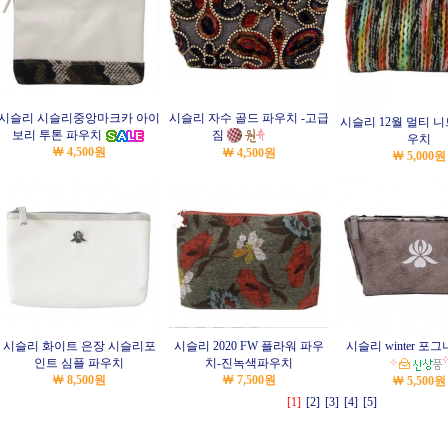
시슬리 시슬리중앙마크카 아이
시슬리 자수 골드 파우치 -고급
시슬리 12월 멀티 니
보리 투톤 파우치
짐
우치
￦ 4,500원
￦ 4,500원
￦ 5,000원
시슬리 화이트 은장 시슬리포
시슬리 2020 FW 플라워 파우
시슬리 winter 포
인트 심플 파우치
치-진녹색파우치
￦ 8,500원
￦ 7,500원
￦ 5,500원
[1]
[2]
[3]
[4]
[5]