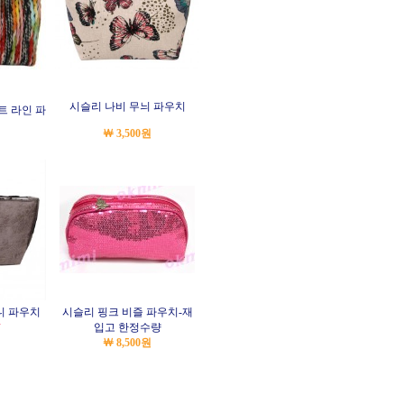
시슬리 나비 무늬 파우치
트 라인 파
￦ 3,500원
그니 파우치
시슬리 핑크 비즐 파우치-재
입고 한정수량
￦ 8,500원