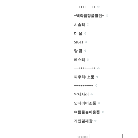
++++++++++
+백화점정품할인+
시슬리
디 올
SK-II
랑 콤
에스티
++++++++++
파우치/ 소품
+++++++++
악세사리
인테리어소품
여름물놀이용품
개인결재창