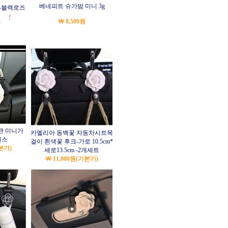
베네피트 슈가밤 미니 3g
스-블랙로즈
￦ 8,500원
관 미니가
카멜리아 동백꽃 자동차시트목
이스
걸이 흰색꽃 후크-가로 10.5cm*
본가)
세로13.5cm -2개세트
￦ 11,000원
(기본가)