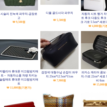
디올 골드사각 파우치
시슬리 진녹색 파우치-금장로
자동차 시트 행거 
고
트 후크 다용도 후크
￦ 5,500원
￦ 9,500원
크 가로 5.5cm* 세로13
￦ 4,000원
(기
카멜리아 휴대폰 미끄럼방지매
검정색 대형수납 손잡이 파우
피카소 캐리어 콤보
트－ 자동차소품 차량 차키논
치 23cm*12.5cm*11cm
치-가로 22cm* 세로 1
슬립매트 휴대폰 미끄럼방지매
￦ 7,900원
비 6cm
트
￦ 15,000
￦ 11,000원
(기본가)