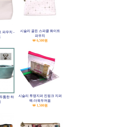
시슬리 골든 스파클 화이트
 파우치 -
파우치
트
￦ 6,500원
시슬리 투명지퍼 진핑크 지퍼
 두툼한 하
팩-더욱두꺼움
치
￦ 1,500원