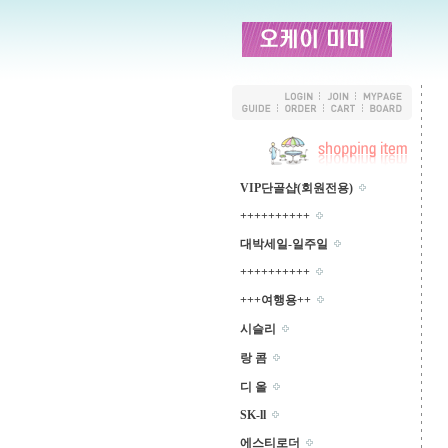
VIP단골샵(회원전용)
++++++++++
대박세일-일주일
++++++++++
+++여행용++
시슬리
랑 콤
디 올
SK-ll
에스티로더