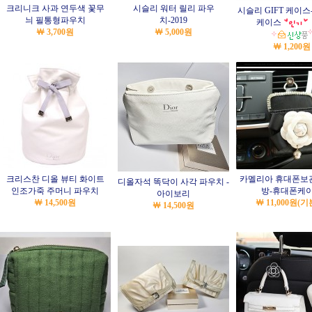
크리니크 사과 연두색 꽃무
시슬리 워터 릴리 파우
시슬리 GIFT 케이
늬 필통형파우치
치-2019
케이스
￦ 3,700원
￦ 5,000원
￦ 1,200원
크리스찬 디올 뷰티 화이트
카멜리아 휴대폰보
디올자석 똑닥이 사각 파우치 -
인조가죽 주머니 파우치
방-휴대폰케
아이보리
￦ 14,500원
￦ 11,000원
(기
￦ 14,500원