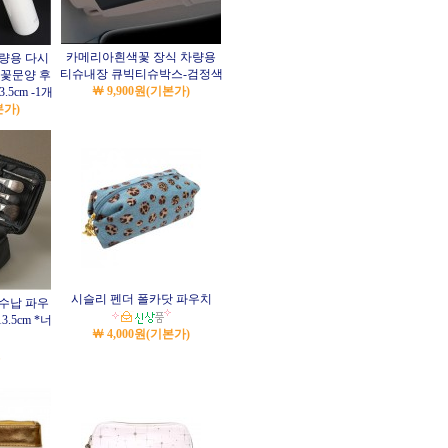
카메리아흰색꽃 장식 차량용
차량용 다시
티슈내장 큐빅티슈박스-검정색
 꽃문양 후
￦ 9,900원
(기본가)
.5cm -1개
본가)
시슬리 펜더 폴카닷 파우치
 수납 파우
3.5cm *너
￦ 4,000원
(기본가)
원