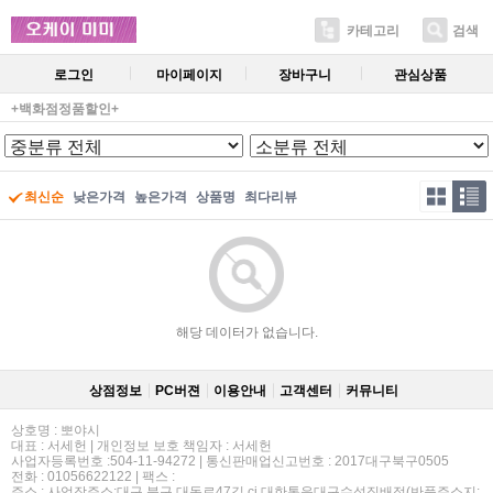
카테고리
검색
로그인
마이페이지
장바구니
관심상품
+백화점정품할인+
최신순
낮은가격
높은가격
상품명
최다리뷰
해당 데이터가 없습니다.
상점정보
PC버젼
이용안내
고객센터
커뮤니티
상호명 : 뽀야시
대표 : 서세헌 | 개인정보 보호 책임자 : 서세헌
사업자등록번호 :504-11-94272 | 통신판매업신고번호 : 2017대구북구0505
전화 : 01056622122 | 팩스 :
주소 : 사업장주소:대구 북구 대동로47길 cj 대한통운대구수성집배점(반품주소지: