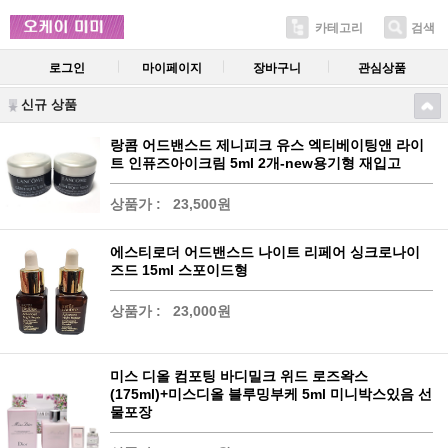
카테고리
검색
로그인
마이페이지
장바구니
관심상품
신규 상품
랑콤 어드밴스드 제니피크 유스 엑티베이팅앤 라이
트 인퓨즈아이크림 5ml 2개-new용기형 재입고
상품가 :
23,500원
에스티로더 어드밴스드 나이트 리페어 싱크로나이
즈드 15ml 스포이드형
상품가 :
23,000원
미스 디올 컴포팅 바디밀크 위드 로즈왁스
(175ml)+미스디올 블루밍부케 5ml 미니박스있음 선
물포장