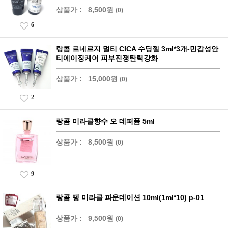
상품가 :
8,500원
(0)
6
랑콤 르네르지 멀티 CICA 수딩젤 3ml*3개-민감성안
티에이징케어 피부진정탄력강화
상품가 :
15,000원
(0)
2
랑콤 미라클향수 오 데퍼퓸 5ml
상품가 :
8,500원
(0)
9
랑콤 뗑 미라클 파운데이션 10ml(1ml*10) p-01
상품가 :
9,500원
(0)