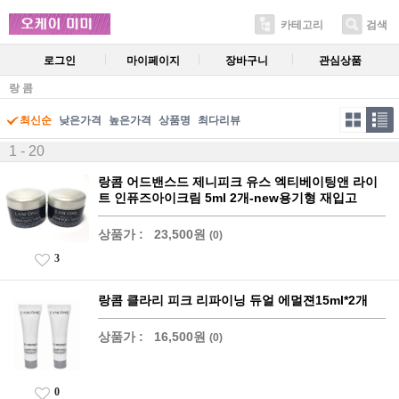
카테고리
검색
로그인
마이페이지
장바구니
관심상품
랑 콤
최신순
낮은가격
높은가격
상품명
최다리뷰
1 - 20
랑콤 어드밴스드 제니피크 유스 엑티베이팅앤 라이
트 인퓨즈아이크림 5ml 2개-new용기형 재입고
상품가 :
23,500원
(0)
3
랑콤 클라리 피크 리파이닝 듀얼 에멀젼15ml*2개
상품가 :
16,500원
(0)
0