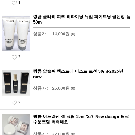
1
랑콤 클라리 피크 리파이닝 듀얼 화이트닝 클렌징 폼
50ml
상품가 :
14,000원
(0)
2
랑콤 압솔뤼 렉스트레 미스트 로션 30ml-2025년
new
상품가 :
25,000원
(0)
7
랑콤 이드라젠 젤 크림 15ml*2개-New design 핑크
수분크림 촉촉해요
상품가 :
22,000원
(0)