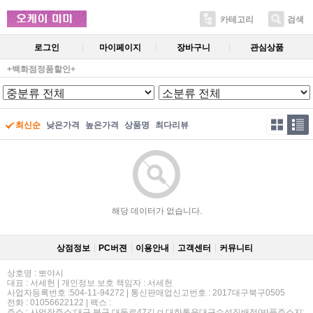
카테고리
검색
로그인
마이페이지
장바구니
관심상품
+백화점정품할인+
최신순
낮은가격
높은가격
상품명
최다리뷰
해당 데이터가 없습니다.
상점정보
PC버젼
이용안내
고객센터
커뮤니티
상호명 : 뽀야시
대표 : 서세헌 | 개인정보 보호 책임자 : 서세헌
사업자등록번호 :504-11-94272 | 통신판매업신고번호 : 2017대구북구0505
전화 : 01056622122 | 팩스 :
주소 : 사업장주소:대구 북구 대동로47길 cj 대한통운대구수성집배점(반품주소지: